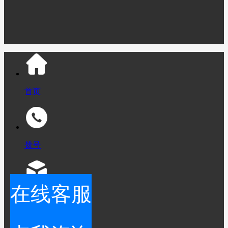
系！业务咨询：15952766660 陈先生
首页
拨号
在线客服
产品