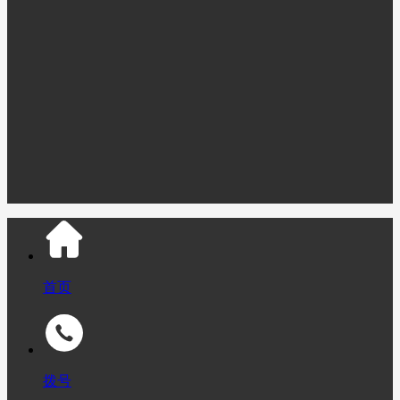
扬州七龙网络科技有限公司
是一个专业从事用友畅捷通
财务软件、U8+、T+Cloud、T+专属云、好会计等财务ERP软
件，内网穿透（云解析）以及APP软件开发,并提供各种企业信
息化建设方案，为一体的企业，公司凭着一流的信誉、过硬的技
术、优异的质量、周到的服务已与近千家企事业单位建立合作关
系！业务咨询：15952766660 陈先生
首页
拨号